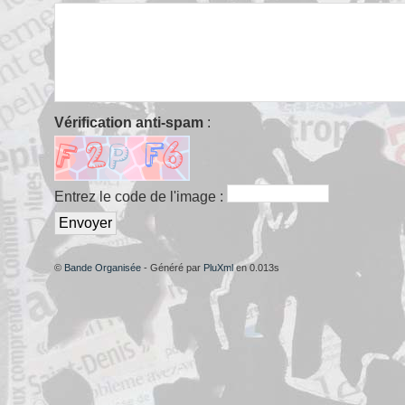
Vérification anti-spam
:
Entrez le code de l'image :
©
Bande Organisée
- Généré par
PluXml
en 0.013s