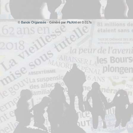
©
Bande Organisée
- Généré par
PluXml
en 0.017s