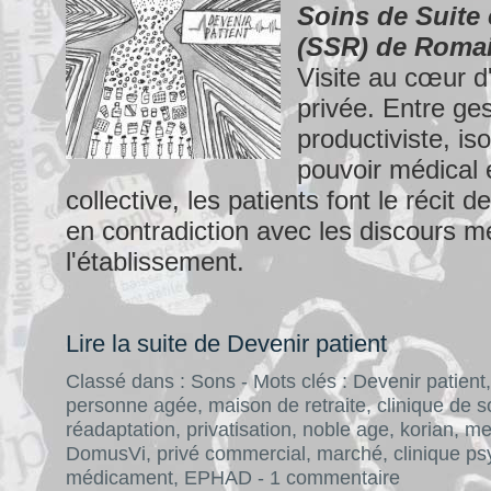
Soins de Suite 
(SSR) de Romai
Visite au cœur d
privée. Entre ges
productiviste, is
pouvoir médical e
collective, les patients font le récit d
en contradiction avec les discours m
l'établissement.
Lire la suite de Devenir patient
Classé dans :
Sons
- Mots clés :
Devenir patient
personne agée
,
maison de retraite
,
clinique de s
réadaptation
,
privatisation
,
noble age
,
korian
,
me
DomusVi
,
privé commercial
,
marché
,
clinique ps
médicament
,
EPHAD
-
1 commentaire