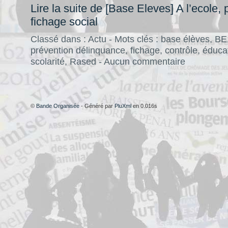
Lire la suite de [Base Eleves] A l’ecole,
fichage social
Classé dans :
Actu
- Mots clés :
base élèves
,
BE
prévention délinquance
,
fichage
,
contrôle
,
éduca
scolarité
,
Rased
-
Aucun commentaire
©
Bande Organisée
- Généré par
PluXml
en 0.016s