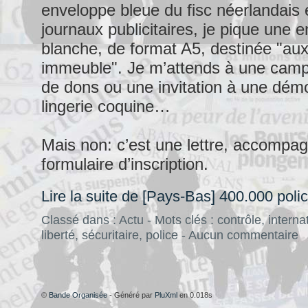
enveloppe bleue du fisc néerlandais e
journaux publicitaires, je pique une 
blanche, de format A5, destinée "aux
immeuble". Je m’attends à une camp
de dons ou une invitation à une dém
lingerie coquine…
Mais non: c’est une lettre, accompa
formulaire d’inscription.
Lire la suite de [Pays-Bas] 400.000 polic
Classé dans :
Actu
- Mots clés :
contrôle
,
interna
liberté
,
sécuritaire
,
police
-
Aucun commentaire
©
Bande Organisée
- Généré par
PluXml
en 0.018s