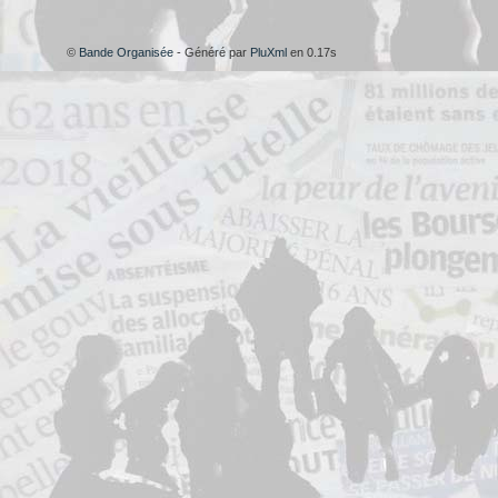
©
Bande Organisée
- Généré par
PluXml
en 0.17s