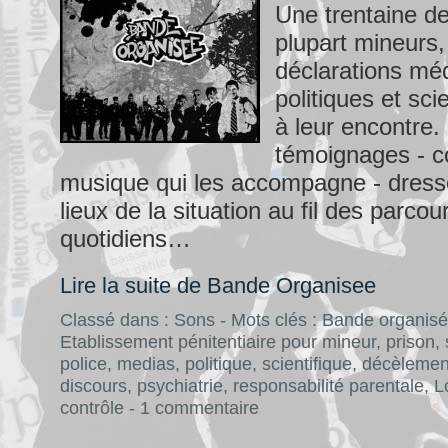
Une trentaine de
plupart mineurs,
déclarations méd
politiques et sci
à leur encontre.
témoignages - 
musique qui les accompagne - dress
lieux de la situation au fil des parcou
quotidiens…
Lire la suite de Bande Organisee
Classé dans :
Sons
- Mots clés :
Bande organis
Etablissement pénitentiaire pour mineur
,
prison
,
police
,
medias
,
politique
,
scientifique
,
décèlemen
discours
,
psychiatrie
,
responsabilité parentale
,
L
contrôle
-
1 commentaire