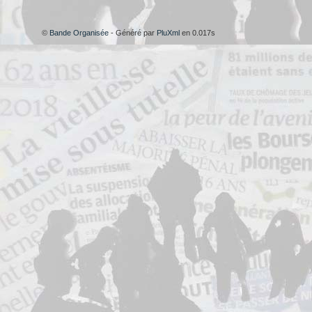
©
Bande Organisée
- Généré par
PluXml
en 0.017s