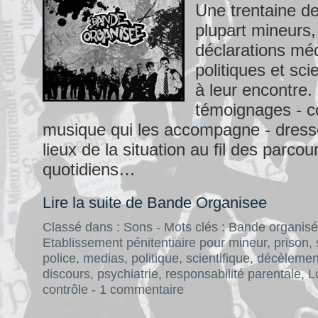
Une trentaine de
plupart mineurs,
déclarations méd
politiques et sci
à leur encontre.
témoignages - 
musique qui les accompagne - dress
lieux de la situation au fil des parcou
quotidiens…
Lire la suite de Bande Organisee
Classé dans :
Sons
- Mots clés :
Bande organis
Etablissement pénitentiaire pour mineur
,
prison
,
police
,
medias
,
politique
,
scientifique
,
décèlemen
discours
,
psychiatrie
,
responsabilité parentale
,
L
contrôle
-
1 commentaire